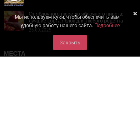
От яблочного пюре до яблочного пирога:
Мы используем куки, чтобы обеспечить вам
лучшие сорта яблок для любого рецепта
удобную работу нашего сайта.
Подробнее
25.09.2025
Закрыть
МЕСТА
Необычные достопримечательности
Зимний отдых
Вино
Парки
Активный отдых