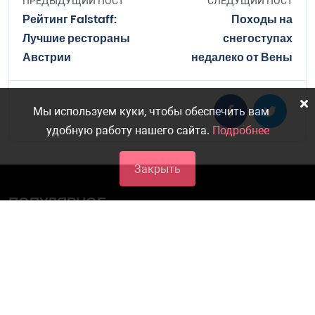
ПРЕДЫДУЩИЙ ПОСТ
СЛЕДУЩИЙ ПОСТ
Рейтинг Falstaff:
Походы на
Лучшие рестораны
снегоступах
Австрии
недалеко от Вены
Мы используем куки, чтобы обеспечить вам
удобную работу нашего сайта.
Подробнее
Закрыть
ПОПУЛЯРНОЕ
Все Рождественские ярмарки в Вене 2025
06.11.2025
От яблочного пюре до яблочного пирога:
лучшие сорта яблок для любого рецепта